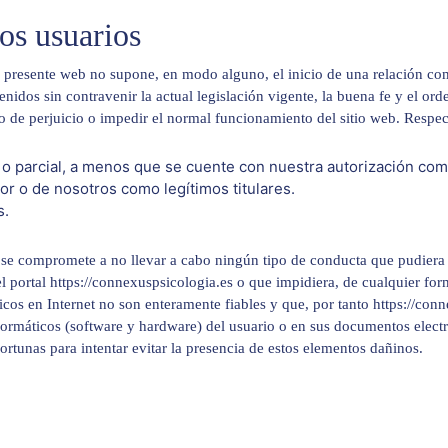
os usuarios
 presente web no supone, en modo alguno, el inicio de una relación come
nidos sin contravenir la actual legislación vigente, la buena fe y el or
ipo de perjuicio o impedir el normal funcionamiento del sitio web. Respe
 o parcial, a menos que se cuente con nuestra autorización como 
or o de nosotros como legítimos titulares.
s.
io se compromete a no llevar a cabo ningún tipo de conducta que pudiera 
el portal https://connexuspsicologia.es o que impidiera, de cualquier for
cos en Internet no son enteramente fiables y que, por tanto https://con
formáticos (software y hardware) del usuario o en sus documentos electr
tunas para intentar evitar la presencia de estos elementos dañinos.