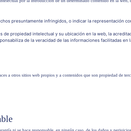
ntelectual por la introducción de un determinado contenido en la web, d
echos presuntamente infringidos, o indicar la representación co
 de propiedad intelectual y su ubicación en la web, la acredit
onsabiliza de la veracidad de las informaciones facilitadas en la
es a otros sitios web propios y a contenidos que son propiedad de terc
able
rantía ni se hace responsable, en ningún caso, de los daños y perjuicios