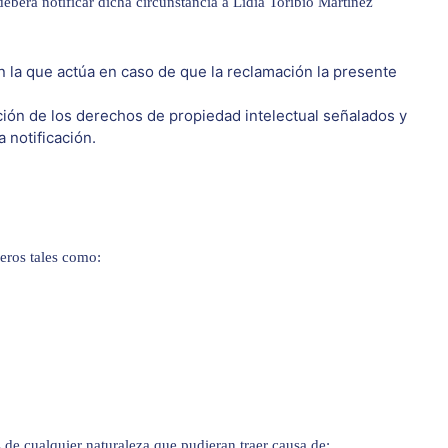
eberá notificar dicha circunstancia a Lidia Toribio Martínez
n la que actúa en caso de que la reclamación la presente
ación de los derechos de propiedad intelectual señalados y
 notificación.
eros tales como:
 de cualquier naturaleza que pudieran traer causa de: