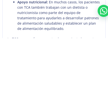
Apoyo nutricional:
En muchos casos, los pacientes
con TCA también trabajan con un dietista o
nutricionista como parte del equipo de
tratamiento para ayudarles a desarrollar patrones
de alimentación saludables y establecer un plan
de alimentación equilibrado.
La TCC es un enfoque a corto plazo y orientado a metas
que se adapta a las necesidades individuales de cada
persona. Es importante destacar que el tratamiento de
los TCA generalmente requiere un enfoque
multidisciplinario, que puede incluir la colaboración
entre un terapeuta, un dietista, un médico y, en algunos
casos, un psiquiatra para manejar los aspectos médicos.
La TCC puede ser un componente valioso de este
enfoque integral, ayudando a las personas a cambiar sus
patrones de pensamiento y comportamiento en torno a
la alimentación y la imagen corporal.