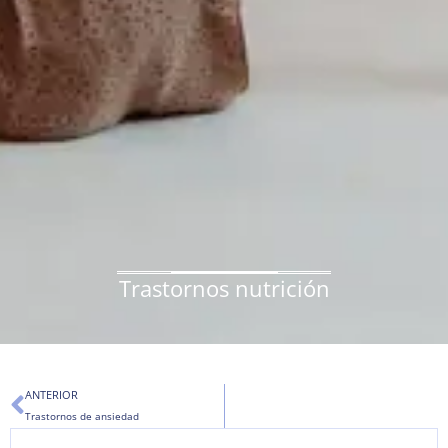
Trastornos nutrición
Ant
ANTERIOR
Trastornos de ansiedad